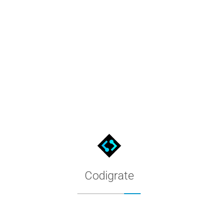
Rio De Janeiro Color Palette f
The Rio De Janeiro palette as a CorelDRAW custom palette: down
Codigrate